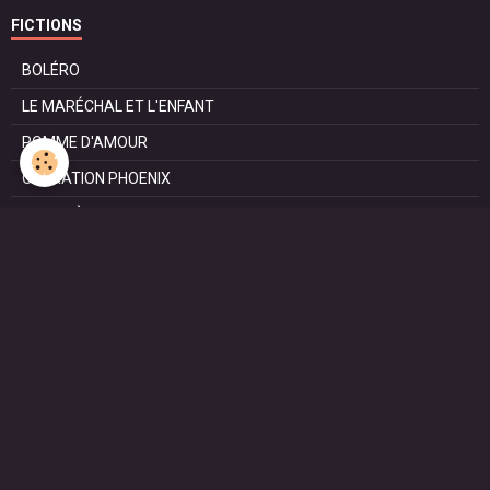
FICTIONS
BOLÉRO
LE MARÉCHAL ET L'ENFANT
POMME D'AMOUR
OPÉRATION PHOENIX
LE MANÈGE
SURVIE
MARIE
L'ENTRETIEN
LE DOC (la série)
HAPPY FROM SIORAC
LE DERNIER SOIR
L'EXAM