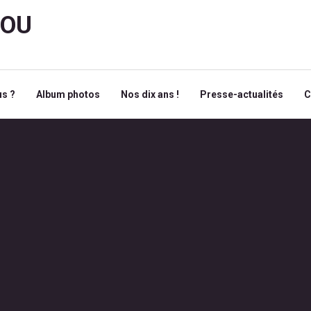
ROU
s ?
Album photos
Nos dix ans !
Presse-actualités
C